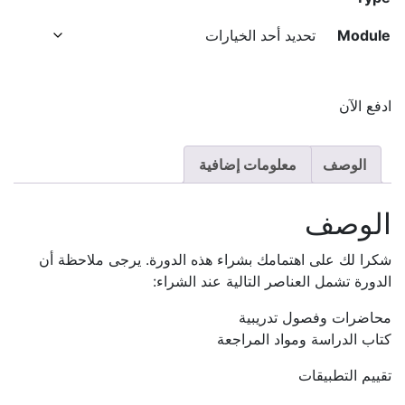
Module
كمية
ادفع الآن
AAT
Advanced
الوصف
معلومات إضافية
Diploma
in
Accounting
الوصف
-
Level
شكرا لك على اهتمامك بشراء هذه الدورة. يرجى ملاحظة أن
3
الدورة تشمل العناصر التالية عند الشراء:
محاضرات وفصول تدريبية
كتاب الدراسة ومواد المراجعة
تقييم التطبيقات