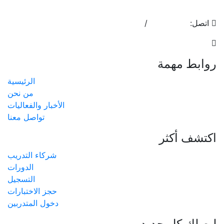
اتصل:
17400755
/
17553808
info@almoalem.net
روابط مهمة
الرئيسية
من نحن
الأخبار والفعاليات
تواصل معنا
اكتشف أكثر
شركاء التدريب
الدورات
التسجيل
حجز الاختبارات
دخول المتدربين
ليصلك كل جديد