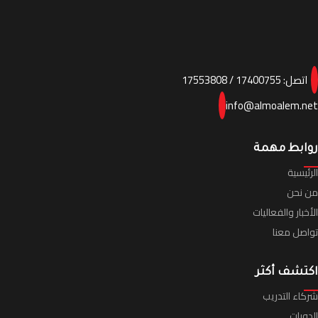
اتصل:
17400755
/
17553808
info@almoalem.net
روابط مهمة
الرئيسية
من نحن
الأخبار والفعاليات
تواصل معنا
اكتشف أكثر
شركاء التدريب
الدورات