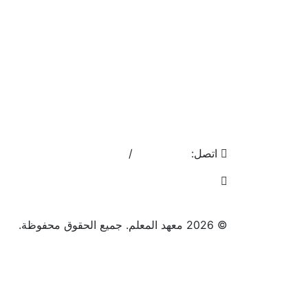
اتصل:
17400755
/
17553808
info@almoalem.net
© 2026 معهد المعلم. جميع الحقوق محفوظة.