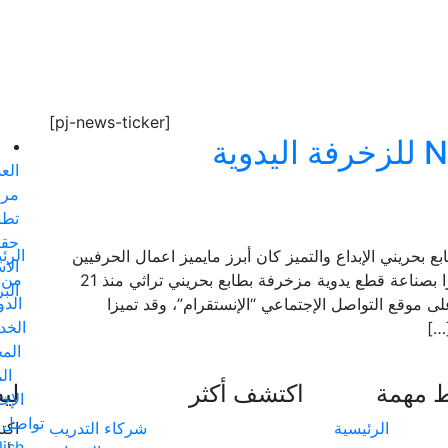
[pj-news-ticker]
العدد
مرض
تطب
حقو
الرئ
حريني الإبداع والتميز كان أبرز مايميز اعمال الحرفيين
الا
من 
البحرينيين نداء العرادي ومحمد عبدالكريم، فقد تميزا بصناعة قطع يدوية مزخرفة بطابع بحريني تراثي منذ 21
الب
الد
ً، وقد قاما بفتح مشروع خاص في عام 2018 على موقع التواصل الإجتماعي “الإنستقرام”، وقد تميزا
الخد
…]
الم
ال
ط مهمة
اكتشف أكثر
لي
الإخ
تواصل 
الرئيسية
شركاء التدريب
اكت
lish