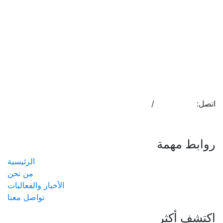
اتصل:
17400755
/
17553808
info@almoalem.net
روابط مهمة
الرئيسية
من نحن
الأخبار والفعاليات
تواصل معنا
اكتشف أكثر